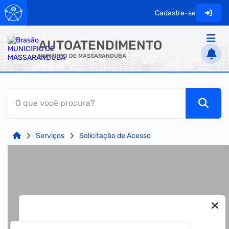
Cadastre-se
AUTOATENDIMENTO
MUNICIPIO DE MASSARANDUBA
ACESSO RÁPIDO
O que você procura?
Acessibilidade
Cidadão
Serviços
Solicitação de Acesso
Transparência