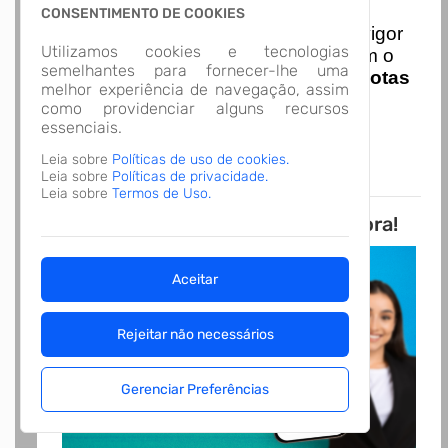
Nota Nacional
CONSENTIMENTO DE COOKIES
I
niciando em
01/01/2026
entra em vigor
Utilizamos cookies e tecnologias
a obrigatoriedade de integração com o
semelhantes para fornecer-lhe uma
Ambiente de Dados Nacional das
Notas
melhor experiência de navegação, assim
de Serviço Eletrônicas
com isso
como providenciar alguns recursos
entraram em vigor
novas regras,
essenciais.
acesse o link abaixo e saiba mais.
Leia sobre
Políticas de uso de cookies.
Autoatendimento - MUNICIPIO DE
Leia sobre
Políticas de privacidade.
MASSARANDUBA
Leia sobre
Termos de Uso.
Novo APP Atende.Net! Baixe Agora!
Aceitar
Rejeitar não necessários
Gerenciar Preferências