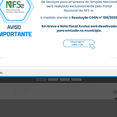
CÓDIGO DA MENSAGEM:
EST-000040
Ocorreu um erro de script:
Uncaught SyntaxError: Unexpected token '('
https://massaranduba.atende.net/cidadao/noticia/prefeitura-de-
massaranduba-alerta-contribuintes-com-debitos-para-
regularizacao/static/bundle/wpo_index_2_base_l2_portal_editores_
sync_359f4aa0ab9d7272c387245403c06774.js?v=5345754d:47
Verificar Mais Detalhes
OK
do.
D