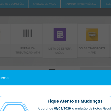
SELHOS E COMISSÕES
CARTA DE SERVIÇOS
RADAR DA TRANSPARÊNCIA
REDE
PORTAL DA
BOLSA TRANSPORTE
LISTA DE ESPERA
TRIBUTAÇÃO- ATM
- AVE
SAÚDE
ACESSO À INFORMAÇÃO
A
A
-
A
+
stema
ACESSO À INFORMAÇÃO
Por favor, aguarde...
Erro
SISTEMA
Gerenciamento do Sistema