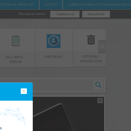
S SOCIAIS DA PREFEITURA
CONTATO
AUDIÊNCIAS PÚBLICAS DE CUMPRIMENTO DAS M
Recuperar Senha
Cadastre-se
Atende.Net
LIXO RURAL -
EMISSÃO 
EMISSÃO RG
FILA ÚNICA -
EMISSÃO GUIAS
CERTID
CRECHE