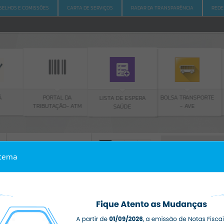
SELHOS E COMISSÕES
CARTA DE SERVIÇOS
RADAR DA TRANSPARÊNCIA
REDE
PORTAL DA
BOLSA TRANSPORTE
LISTA DE ESPERA
TRIBUTAÇÃO- ATM
- AVE
SAÚDE
ACESSO À INFORMAÇÃO
A
A
-
A
+
stema
ACESSO À INFORMAÇÃO
Por favor, aguarde...
Erro
SISTEMA
Gerenciamento do Sistema