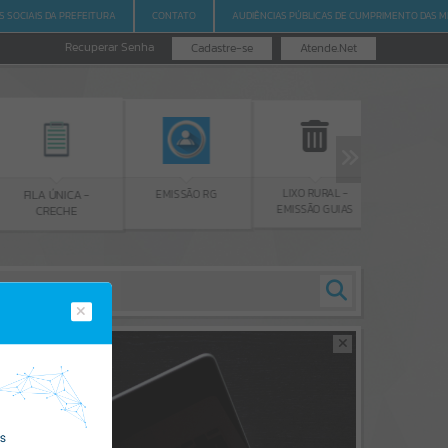
S SOCIAIS DA PREFEITURA
CONTATO
AUDIÊNCIAS PÚBLICAS DE CUMPRIMENTO DAS M
Recuperar Senha
Cadastre-se
Atende.Net
LIXO RURAL -
EMISSÃO
EMISSÃO RG
FILA ÚNICA -
EMISSÃO GUIAS
CERTID
CRECHE