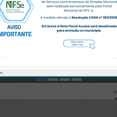
CÓDIGO DA MENSAGEM:
EST-000040
Ocorreu um erro de script:
Uncaught SyntaxError: Unexpected token '('
https://massaranduba.atende.net/cidadao/noticia/secretaria-de-
obras-realiza-acoes-preventivas-desde-abril-em-parceria-com-a-
protecao-e-defesa-civil-em-
massaranduba/static/bundle/wpo_index_2_base_l2_portal_editores
_sync_359f4aa0ab9d7272c387245403c06774.js?v=5345754d:47
Verificar Mais Detalhes
OK
do.
D