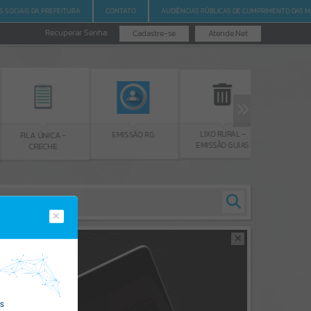
S SOCIAIS DA PREFEITURA
CONTATO
AUDIÊNCIAS PÚBLICAS DE CUMPRIMENTO DAS M
Recuperar Senha
Cadastre-se
Atende.Net
LIXO RURAL -
EMISSÃO
EMISSÃO RG
FILA ÚNICA -
EMISSÃO GUIAS
CERTID
CRECHE