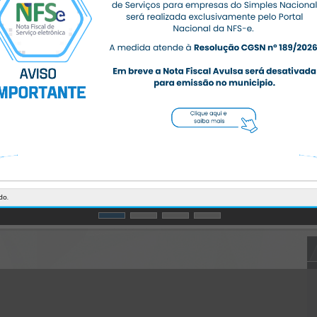
Gerenciamento do Sistema
CÓDIGO DA MENSAGEM:
EST-000040
Ocorreu um erro de script:
Uncaught SyntaxError: Unexpected token '('
https://massaranduba.atende.net/cidadao/pagina/static/bundle/wpo
_index_2_base_l2_portal_editores_sync_359f4aa0ab9d7272c387245
403c06774.js?v=5345754d:47
Verificar Mais Detalhes
OK
do.