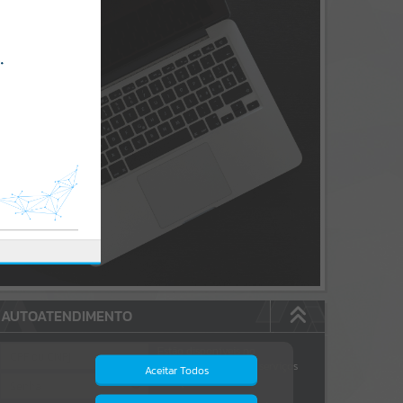
AUTOATENDIMENTO
Estão disponíveis no
autoatendimento
172
serviços
Aceitar Todos
dos quais...