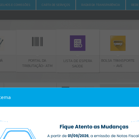
SELHOS E COMISSÕES
CARTA DE SERVIÇOS
RADAR DA TRANSPARÊNCIA
REDE
PORTAL DA
BOLSA TRANSPORTE
LISTA DE ESPERA
TRIBUTAÇÃO- ATM
- AVE
SAÚDE
ACESSO À INFORMAÇÃO
A
A
-
A
+
stema
ACESSO À INFORMAÇÃO
Por favor, aguarde...
Erro
SISTEMA