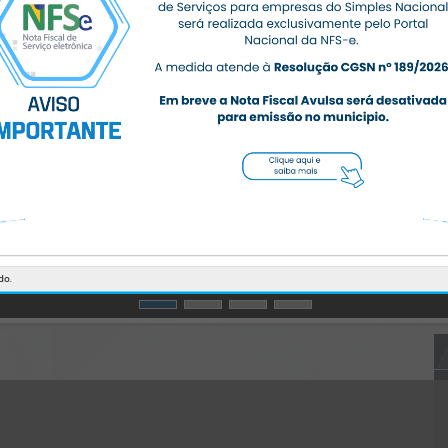
Gerenciamento do Sistema
CÓDIGO DA MENSAGEM:
EST-000040
Ocorreu um erro de script:
Uncaught SyntaxError: Unexpected token '('
https://massaranduba.atende.net/cidadao/pagina/static/bundle/wpo
_index_2_base_l2_portal_editores_sync_359f4aa0ab9d7272c387245
403c06774.js?v=5345754d:47
Verificar Mais Detalhes
OK
do.