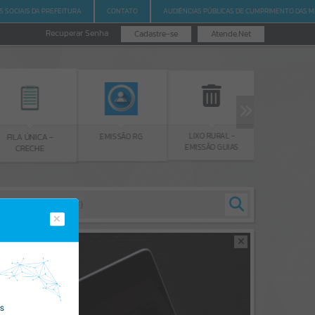
S SOCIAIS DA PREFEITURA
CONTATO
AUDIÊNCIAS PÚBLICAS DE CUMPRIMENTO DAS M
Recuperar Senha
Cadastre-se
Atende.Net
LIXO RURAL -
EMISSÃO 
EMISSÃO RG
FILA ÚNICA -
EMISSÃO GUIAS
CERTIDÃ
CRECHE