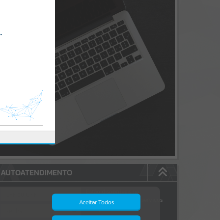
AUTOATENDIMENTO
Estão disponíveis no
autoatendimento
172
serviços
Aceitar Todos
dos quais...