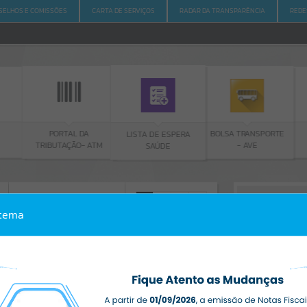
SELHOS E COMISSÕES
CARTA DE SERVIÇOS
RADAR DA TRANSPARÊNCIA
REDE
PORTAL DA
BOLSA TRANSPORTE
LISTA DE ESPERA
TRIBUTAÇÃO- ATM
- AVE
SAÚDE
ACESSO À INFORMAÇÃO
A
A
-
A
+
stema
ACESSO À INFORMAÇÃO
Por favor, aguarde...
Erro
SISTEMA