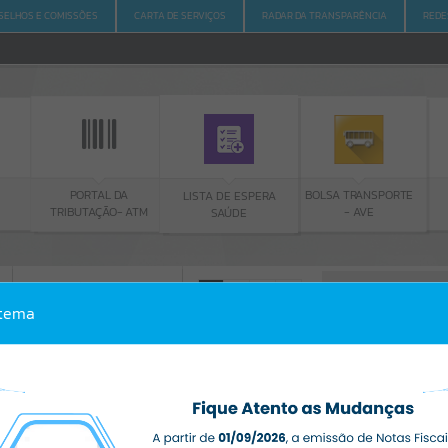
SELHOS E COMISSÕES
CARTA DE SERVIÇOS
RADAR DA TRANSPARÊNCIA
REDE
PORTAL DA
BOLSA TRANSPORTE
LISTA DE ESPERA
TRIBUTAÇÃO- ATM
- AVE
SAÚDE
ACESSO À INFORMAÇÃO
A
A
-
A
+
stema
ACESSO À INFORMAÇÃO
Por favor, aguarde...
Erro
SISTEMA
Gerenciamento do Sistema