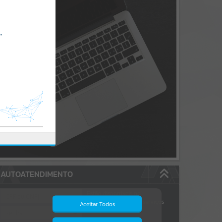
AUTOATENDIMENTO
Estão disponíveis no
autoatendimento
172
serviços
Aceitar Todos
dos quais...