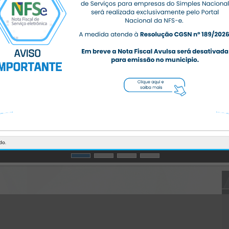
CÓDIGO DA MENSAGEM:
EST-000040
Ocorreu um erro de script:
Uncaught SyntaxError: Unexpected token '('
https://massaranduba.atende.net/https:/massaranduba.atende.net/cid
adao/pagina/secretaria-de-obras-e-servicos-
urbanos/autoatendimento/servicos/static/bundle/wpo_index_2_bas
e_l2_portal_editores_sync_359f4aa0ab9d7272c387245403c06774.js?
v=5345754d:47
Verificar Mais Detalhes
OK
do.