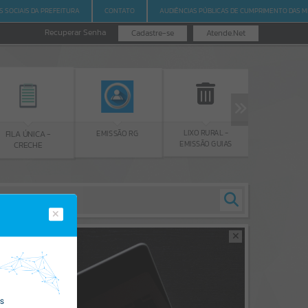
S SOCIAIS DA PREFEITURA
CONTATO
AUDIÊNCIAS PÚBLICAS DE CUMPRIMENTO DAS M
Recuperar Senha
Cadastre-se
Atende.Net
LIXO RURAL -
EMISSÃO 
EMISSÃO RG
FILA ÚNICA -
EMISSÃO GUIAS
CERTIDÃ
CRECHE