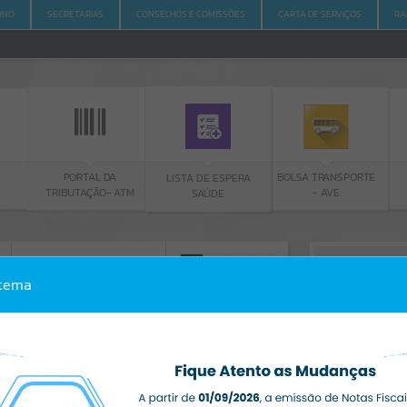
RNO
SECRETARIAS
CONSELHOS E COMISSÕES
CARTA DE SERVIÇOS
RA
PORTAL DA
BOLSA TRANSPORTE
LISTA DE ESPERA
TRIBUTAÇÃO- ATM
- AVE
SAÚDE
ACESSO À INFORMAÇÃO
A
A
-
A
+
stema
ACESSO À INFORMAÇÃO
Por favor, aguarde...
Erro
SISTEMA
Gerenciamento do Sistema