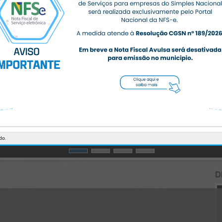
CÓDIGO DA MENSAGEM:
EST-000040
Ocorreu um erro de script:
Uncaught SyntaxError: Unexpected token '('
https://massaranduba.atende.net/cidadao/noticia/jornada-de-
qualificacao-em-saude-reune-cerca-de-140-profissionais-em-
massaranduba/static/bundle/wpo_index_2_base_l2_portal_editores
_sync_359f4aa0ab9d7272c387245403c06774.js?v=5345754d:47
Verificar Mais Detalhes
OK
do.
D