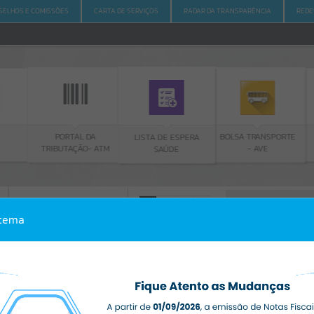
SELHOS E COMISSÕES
CARTA DE SERVIÇOS
RADAR DA TRANSPARÊNCIA
REDE
PORTAL DA
BOLSA TRANSPORTE
LISTA DE ESPERA
TRIBUTAÇÃO- ATM
- AVE
SAÚDE
ACESSO À INFORMAÇÃO
A
A
-
A
+
stema
ACESSO À INFORMAÇÃO
Por favor, aguarde...
Erro
SISTEMA
Gerenciamento do Sistema