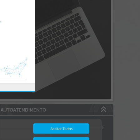
AUTOATENDIMENTO
Estão disponíveis no
autoatendimento
172
serviços
Aceitar Todos
dos quais...