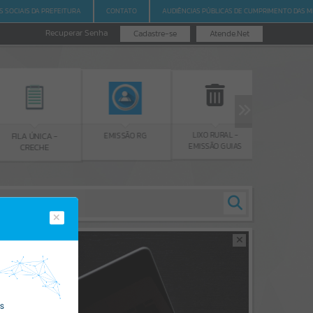
S SOCIAIS DA PREFEITURA
CONTATO
AUDIÊNCIAS PÚBLICAS DE CUMPRIMENTO DAS M
Recuperar Senha
Cadastre-se
Atende.Net
LIXO RURAL -
EMISSÃO 
EMISSÃO RG
FILA ÚNICA -
EMISSÃO GUIAS
CERTIDÃ
CRECHE