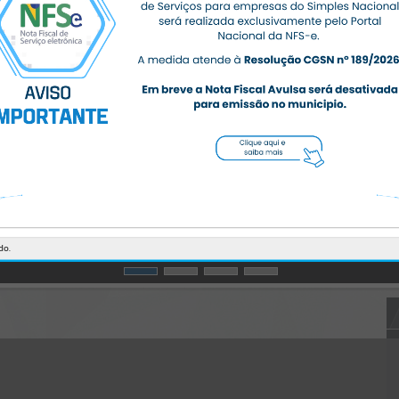
CÓDIGO DA MENSAGEM:
EST-000040
Ocorreu um erro de script:
Uncaught SyntaxError: Unexpected token '('
https://massaranduba.atende.net/https:/massaranduba.atende.net/cid
adao/pagina/escuta-
especializada/static/bundle/wpo_index_2_base_l2_portal_editores_s
ync_359f4aa0ab9d7272c387245403c06774.js?v=5345754d:47
Verificar Mais Detalhes
OK
do.