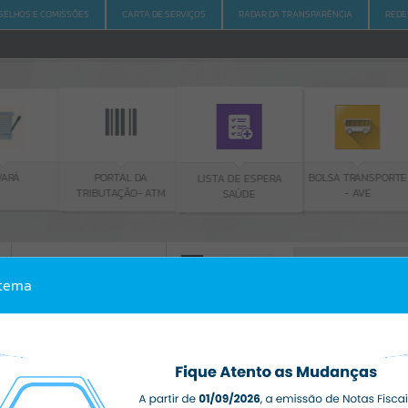
SELHOS E COMISSÕES
CARTA DE SERVIÇOS
RADAR DA TRANSPARÊNCIA
REDE
PORTAL DA
BOLSA TRANSPORTE
LISTA DE ESPERA
TRIBUTAÇÃO- ATM
- AVE
SAÚDE
ACESSO À INFORMAÇÃO
A
A
-
A
+
stema
ACESSO À INFORMAÇÃO
Por favor, aguarde...
Erro
SISTEMA
Gerenciamento do Sistema