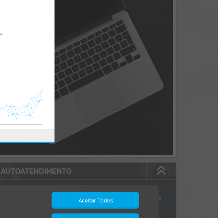
AUTOATENDIMENTO
Estão disponíveis no
autoatendimento
172
serviços
Aceitar Todos
dos quais...